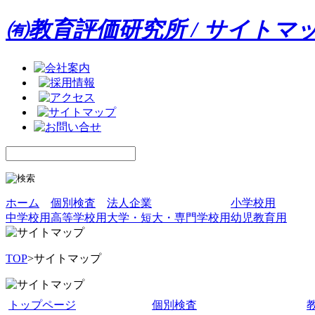
㈲教育評価研究所 / サイトマ
ホーム
個別検査
法人企業
小学校用
中学校用
高等学校用
大学・短大・専門学校用
幼児教育用
TOP
>サイトマップ
トップページ
個別検査