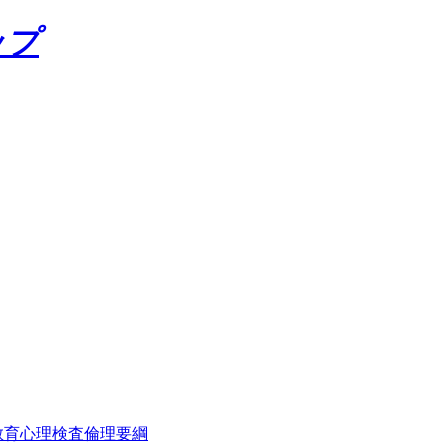
ップ
教育心理検査倫理要綱