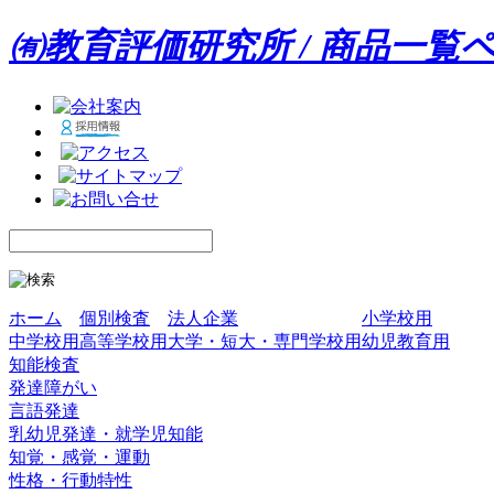
㈲教育評価研究所 / 商品一覧
ホーム
個別検査
法人企業
小学校用
中学校用
高等学校用
大学・短大・専門学校用
幼児教育用
知能検査
発達障がい
言語発達
乳幼児発達・就学児知能
知覚・感覚・運動
性格・行動特性