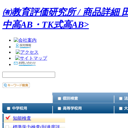
㈲教育評価研究所 / 商品詳細 
中高AB・TK式高AB>
知能検査
標準学力検査(到達度評