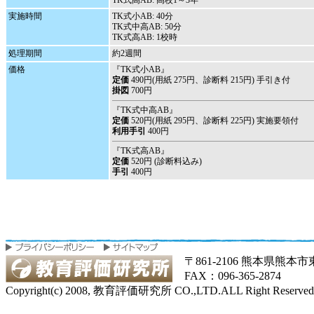
TK式高AB: 高校1～3年
実施時間
TK式小AB: 40分
TK式中高AB: 50分
TK式高AB: 1校時
処理期間
約2週間
価格
『TK式小AB』
定価
490円(用紙 275円、診断料 215円) 手引き付
掛図
700円
『TK式中高AB』
定価
520円(用紙 295円、診断料 225円) 実施要領付
利用手引
400円
『TK式高AB』
定価
520円 (診断料込み)
手引
400円
〒861-2106 熊本県熊本市東区
FAX：096-365-2874
Copyright(c) 2008, 教育評価研究所 CO.,LTD.ALL Right Reserved