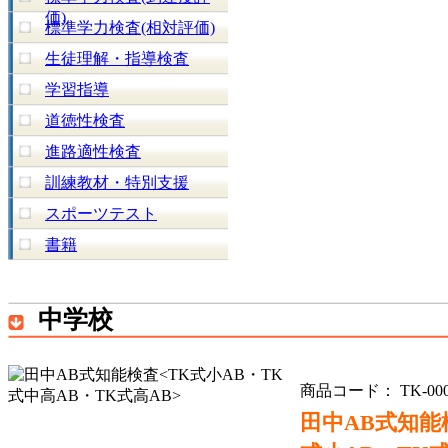
価)
標準学力検査(相対評価)
生徒理解・指導検査
学習指導
道徳性検査
進路適性検査
訓練教材・特別支援
スポーツテスト
書籍
中学校
商品コード： TK-000
田中AB式知能