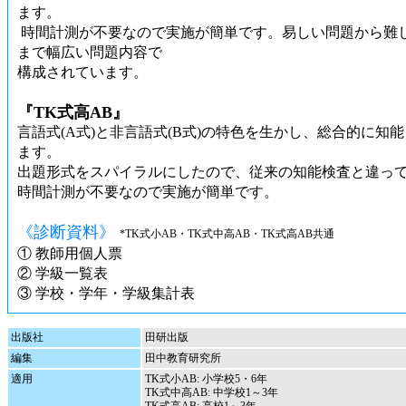
ます。
時間計測が不要なので実施が簡単です。易しい問題から難
まで幅広い問題内容で
構成されています。
『TK式高AB』
言語式(A式)と非言語式(B式)の特色を生かし、総合的に知
ます。
出題形式をスパイラルにしたので、従来の知能検査と違っ
時間計測が不要なので実施が簡単です。
《診断資料》
*TK式小AB・TK式中高AB・TK式高AB共通
① 教師用個人票
② 学級一覧表
③ 学校・学年・学級集計表
出版社
田研出版
編集
田中教育研究所
適用
TK式小AB: 小学校5・6年
TK式中高AB: 中学校1～3年