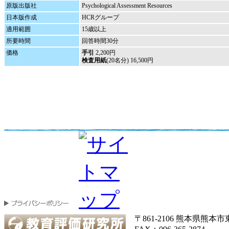
原版出版社
Psychological Assessment Resources
日本版作成
HCRグループ
適用範囲
15歳以上
所要時間
回答時間30分
価格
手引
2,200円
検査用紙
(20名分) 16,500円
〒861-2106 熊本県熊本市東区