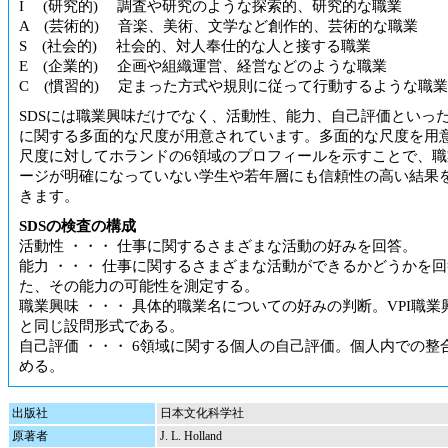
I (研究的) 調査や研究のような探索的、研究的な職業
A (芸術的) 音楽、美術、文学など創作的、芸術的な職業
S (社会的) 社会的、対人奉仕的な人と接する職業
E (企業的) 企画や組織運営、経営などのような職業
C (慣習的) 定まった方式や規則に従って行動するような職業
SDSには職業興味だけでなく、活動性、能力、自己評価といっ
に関する多面的な尺度が用意されています。多面的な尺度を用
尺度に対してホランドの6領域のプロフィールを示すことで、職
ージが明確になっていない学生や若年層にも信頼性の高い結果
きます。
SDSの検査の構成
活動性 ・・・ 仕事に関するさまざまな活動の好みを回答。
能力 ・・・ 仕事に関するさまざまな活動ができるかどうかを
た、その能力の可能性を測定する。
職業興味 ・・・ 具体的職業名についての好みの判断。VPI職業
と同じ設問形式である。
自己評価 ・・・ 6領域に関する個人の自己評価。個人内での整
める。
出版社
日本文化科学社
原著者
J. L. Holland