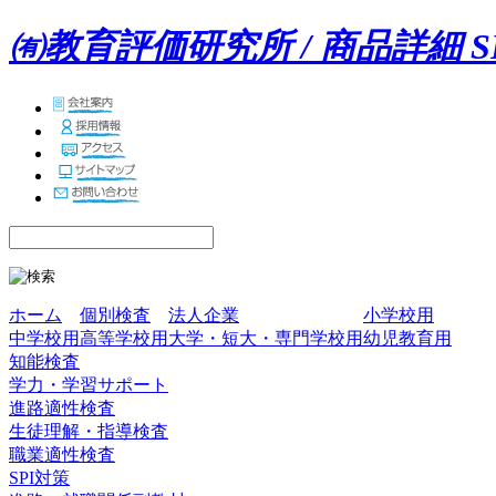
㈲教育評価研究所 / 商品詳細
ホーム
個別検査
法人企業
小学校用
中学校用
高等学校用
大学・短大・専門学校用
幼児教育用
知能検査
学力・学習サポート
進路適性検査
生徒理解・指導検査
職業適性検査
SPI対策