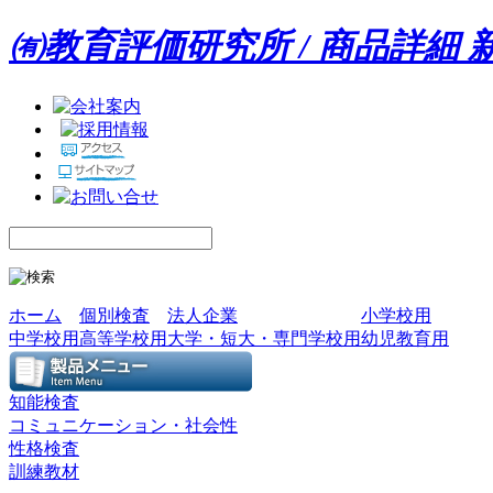
㈲教育評価研究所 / 商品詳細 
ホーム
個別検査
法人企業
小学校用
中学校用
高等学校用
大学・短大・専門学校用
幼児教育用
知能検査
コミュニケーション・社会性
性格検査
訓練教材