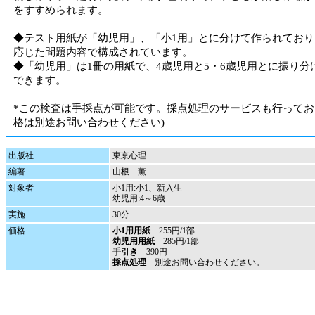
をすすめられます。
◆テスト用紙が「幼児用」、「小1用」とに分けて作られており
応じた問題内容で構成されています。
◆「幼児用」は1冊の用紙で、4歳児用と5・6歳児用とに振り分
できます。
*この検査は手採点が可能です。採点処理のサービスも行ってお
格は別途お問い合わせください)
出版社
東京心理
編著
山根 薫
対象者
小1用:小1、新入生
幼児用:4～6歳
実施
30分
価格
小1用用紙
255円/1部
幼児用用紙
285円/1部
手引き
390円
採点処理
別途お問い合わせください。