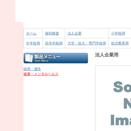
ホーム
個別検査
法人企業
小学校用
中学校用
高等学校用
大学・短大・専門学校用
幼児教育用
法人企業用
採用・適性
健康・メンタルヘルス