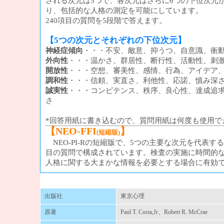
される次元は5つで、各次元はさらに6つの下位次元
り、包括的な人格の測定を可能にしています。
240項目の質問を5段階で答えます。
【5つの次元とそれぞれの下位次元】
神経症傾向
・・・不安、敵意、抑うつ、自意識、衝
外向性
・・・温かさ、群居性、断行性、活動性、刺
開放性
・・・空想、審美性、感情、行為、アイデア
調和性
・・・信頼、実直さ、利他性、応諾、慎み深
誠実性
・・・コンピテンス、秩序、良心性、達成追
さ
*回答用紙に書き込むので、質問用紙は何度も使用で
【NEO-FFI
】
(短縮版)
NEO-PI-Rの短縮版で、5つの主要な次元を代表する
目の質問で構成されています。検査の実施に時間的
人格に関する大まかな情報を必要とする場合に有効
出版社
東京心理
原著
Paul T. Costa,Jr、Robert R. McCrae