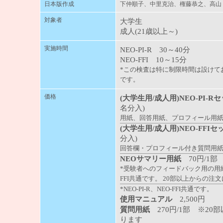
日本版作成
下仲順子、中里克治、権藤恭之、高
対象者
大学生
成人(21歳以上～)
実施時間
NEO-PI-R 30～40分
NEO-FFI 10～15分
*この検査は特に制限時間は設けて
です。
価格
(大学生用/成人用)NEO-PI-R
名分入)
用紙、回答用紙、プロフィール用
(大学生用/成人用)NEO-FFI
分入)
回答欄・プロフィール付き質問用紙
NEOサマリー用紙
70円/1
*受験者へのフィードバック用の用紙で、
FFI共通です。 20部以上からの注
*NEO-PI-R、NEO-FFI共通です。
使用マニュアル
2,500円
質問用紙
270円/1部 ※2
ります