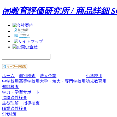
㈲教育評価研究所 / 商品詳細 
ホーム
個別検査
法人企業
小学校用
中学校用
高等学校用
大学・短大・専門学校用
幼児教育用
知能検査
学力・学習サポート
進路適性検査
生徒理解・指導検査
職業適性検査
SPI対策