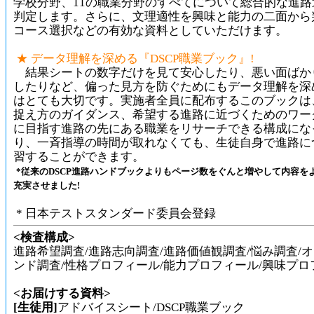
学校分野、11の職業分野のすべてについて総合的な進路
判定します。さらに、文理適性を興味と能力の二面から
コース選択などの有効な資料としていただけます。
★ データ理解を深める『DSCP職業ブック』!
結果シートの数字だけを見て安心したり、悪い面ばか
したりなど、偏った見方を防ぐためにもデータ理解を深
はとても大切です。実施者全員に配布するこのブックは
捉え方のガイダンス、希望する進路に近づくためのワー
に目指す進路の先にある職業をリサーチできる構成にな
り、一斉指導の時間が取れなくても、生徒自身で進路に
習することができます。
*従来のDSCP進路ハンドブックよりもページ数をぐんと増やして内容を
充実させました!
* 日本テストスタンダード委員会登録
<検査構成>
進路希望調査/進路志向調査/進路価値観調査/悩み調査/
ンド調査/性格プロフィール/能力プロフィール/興味プロ
<お届けする資料>
[生徒用]
アドバイスシート/DSCP職業ブック