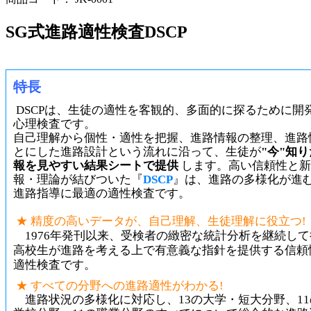
SG式進路適性検査DSCP
特長
DSCPは、生徒の適性を客観的、多面的に探るために開
心理検査です。
自己理解から個性・適性を把握、進路情報の整理、進路
とにした進路設計という流れに沿って、生徒が
"今"知
報を見やすい結果シートで提供
します。高い信頼性と新
報・理論が結びついた『
DSCP
』は、進路の多様化が進
進路指導に最適の適性検査です。
★ 精度の高いデータが、自己理解、生徒理解に役立つ!
1976年発刊以来、受検者の緻密な統計分析を継続して
高校生が進路を考える
上で有意義な指針を提供する信頼
適性検査です。
★ すべての分野への進路適性がわかる!
進路状況の多様化に対応し、13の大学・短大分野、11