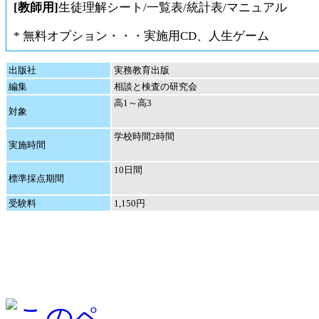
[教師用]
生徒理解シート/一覧表/統計表/マニュアル
* 無料オプション・・・実施用CD、人生ゲーム
出版社
実務教育出版
編集
相談と検査の研究会
高1～高3
対象
学校時間2時間
実施時間
10日間
標準採点期間
受験料
1,150円