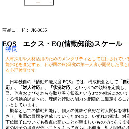
商品コード： JK-0035
EQS エクス・EQ(情動知能)スケール
特長
人材採用や人材活用のためのメンタリティとして注目されてい
能(EQ)を査定する、わが国のEQ研究の第一人者が開発した最
る心理検査です
日本独自の『情動知能尺度 EQS』では、構成概念として
「自
応」、「対人対応」、「状況対応」
という3つの領域を定義し
己、他者およびそれらを取り巻く状況という3つの領域において
くる情動的課題への、理解と行動の能力を網羅的に測定するこ
いとしています。
概念としての情動知能は、個人の健康や良好な対人関係を維
させ、集団の目標を達成していくためには、いずれの領域、対
下位因子についても得点の高いことが望ましいものではありま
定の因子の得点が低いことをもって直ちに不健康、対人関係の