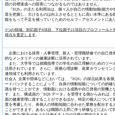
団の目標達成への阻害につながるものではありません。
『EQS』の主たる利用法は、個々人が自己の情動知能(能力や
造を把握し、欠けるものは向上させるとともに高い水準にある
能をもって不足を補っていくためのセルフ・アセスメントにあ
3つの領域、対応因子9項目、下位因子21項目のプロフィールと
得点を査定します
。
企業における採用・人事管理、新人・管理職研修での自己啓
的なメンタリティの健康診断に活用されています。
また、大学等では就職指導での学生の自己理解のためのツー
活用されています。さらに、医療心理診断、産業カウンセリン
連領域でも利用されています。
社会人 企業や団体などにおいては、『EQS』の採点結果を各個
ードバックすることによって、自身の情動知能についての的確
識を持つことができ、情動面における成熟や自己啓発の契機と
す。また、構成員の「EQS データ」を管理する側からみれば、
面の健康管理に資することができるほか、特定の個人について
置を考慮したり、各個人の情動知能に合わせた業務を配分する
ことができます。あるいは職階の上昇に伴う研修などにおいて
能・能力(因子)の向上を計画する上での活用が期待できます。