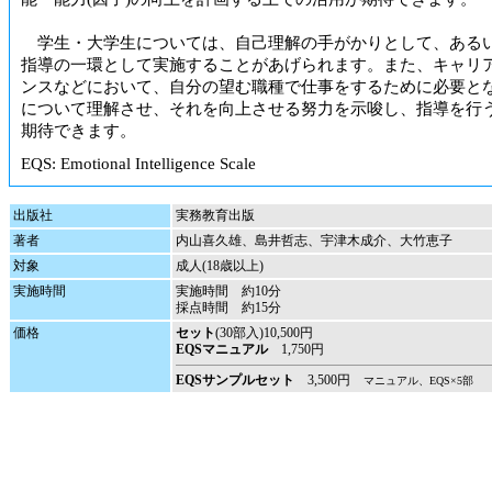
学生・大学生については、自己理解の手がかりとして、ある
指導の一環として実施することがあげられます。また、キャリ
ンスなどにおいて、自分の望む職種で仕事をするために必要と
について理解させ、それを向上させる努力を示唆し、指導を行
期待できます。
EQS: Emotional Intelligence Scale
出版社
実務教育出版
著者
内山喜久雄、島井哲志、宇津木成介、大竹恵子
対象
成人(18歳以上)
実施時間
実施時間 約10分
採点時間 約15分
価格
セット
(30部入)10,500円
EQSマニュアル
1,750円
EQSサンプルセット
3,500円
マニュアル、EQS×5部