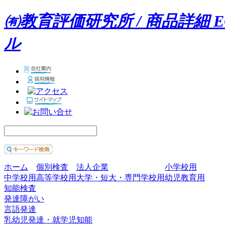
㈲教育評価研究所 / 商品詳細 
ル
ホーム
個別検査
法人企業
小学校用
中学校用
高等学校用
大学・短大・専門学校用
幼児教育用
知能検査
発達障がい
言語発達
乳幼児発達・就学児知能