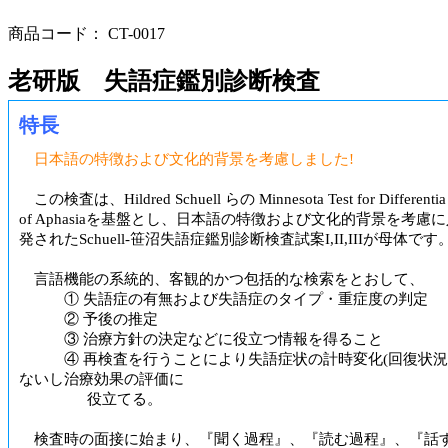
商品コード： CT-0017
老研版 失語症鑑別診断検査
特長
日本語の特徴および文化的背景を考慮しました!
この検査は、Hildred Schuell らの Minnesota Test for Differentia 
of Aphasiaを基盤とし、日本語の特徴および文化的背景を考慮
発されたSchuell-笹沼失語症鑑別診断検査試案I,II,IIIが母体です
言語機能の系統的、客観的かつ包括的な検索をとおして、
① 失語症の有無および失語症のタイプ・重症度の判定
② 予後の推定
③ 治療方針の決定などに役立つ情報を得ること
④ 再検査を行うことにより失語症状の計時変化(回復状況
ないし治療効果の評価に
役立てる。
検査時の面接に始まり、『聞く過程』、『読む過程』、『話