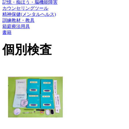
記憶・痴ほう・脳機能障害
カウンセリングツール
精神保健(メンタルヘルス)
訓練教材・教具
箱庭療法用具
書籍
個別検査