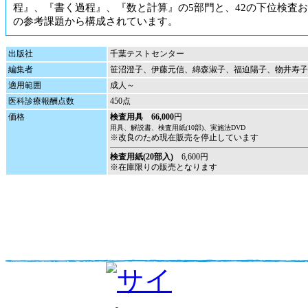
程』、『書く過程』、『数と計算』の5部門と、42の下位検査お
の参考課題から構成されています。
出版社
千葉テストセンター
編集者
笹沼澄子、伊藤元信、綿森淑子、福迫陽子、物井寿子
適用範囲
成人～
医科診療報酬点数
450点
価格
検査用具 66,000
円
用具、解説書、検査用紙(10部)、実施法DVD
※改良のため現在販売を停止しています
検査用紙(20部入)
6,600円
※在庫限りの販売となります