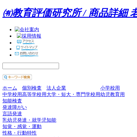
㈲教育評価研究所 / 商品詳細
ホーム
個別検査
法人企業
小学校用
中学校用
高等学校用
大学・短大・専門学校用
幼児教育用
知能検査
発達障がい
言語発達
乳幼児発達・就学児知能
知覚・感覚・運動
性格・行動特性