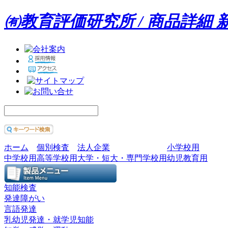
㈲教育評価研究所 / 商品詳細
ホーム
個別検査
法人企業
小学校用
中学校用
高等学校用
大学・短大・専門学校用
幼児教育用
知能検査
発達障がい
言語発達
乳幼児発達・就学児知能