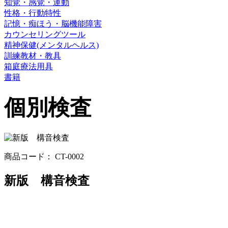
知覚・感覚・運動
性格・行動特性
記憶・痴ほう・脳機能障害
カウンセリングツール
精神保健(メンタルヘルス)
訓練教材・教具
箱庭療法用具
書籍
個別検査
商品コード： CT-0002
新版 構音検査