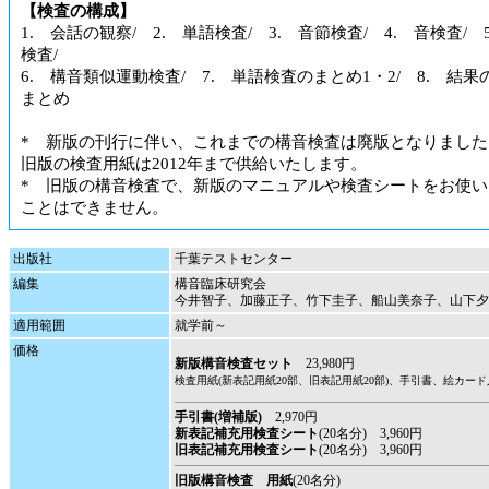
【検査の構成】
1. 会話の観察/ 2. 単語検査/ 3. 音節検査/ 4. 音検査/ 
検査/
6. 構音類似運動検査/ 7. 単語検査のまとめ1・2/ 8. 結
まとめ
* 新版の刊行に伴い、これまでの構音検査は廃版となりました
旧版の検査用紙は2012年まで供給いたします。
* 旧版の構音検査で、新版のマニュアルや検査シートをお使い
ことはできません。
出版社
千葉テストセンター
編集
構音臨床研究会
今井智子、加藤正子、竹下圭子、船山美奈子、山下夕
適用範囲
就学前～
価格
新版構音検査セット
23,980円
検査用紙(新表記用紙20部、旧表記用紙20部)、手引書、絵カード
手引書(増補版)
2,970円
新表記補充用検査シート
(20名分) 3,960円
旧表記補充用検査シート
(20名分) 3,960円
旧版構音検査 用紙
(20名分)