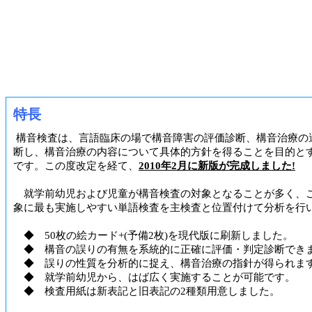
特長
構音検査は、言語臨床の場で構音障害の評価診断、構音治療の
断し、構音治療の内容について具体的方針を得ることを目的と
です。この度改定を経て、
2010年2月に新版が完成しました!
就学前幼児および児童が構音検査の対象となることが多く、
象に最も実施しやすい単語検査を主検査と位置付けて分析を行
◆ 50枚の絵カード+(予備2枚)を現代版に刷新しました。
◆ 構音の誤りの有無を系統的に正確に評価・判定診断でき
◆ 誤りの性質を分析的に捉え、構音治療の指針が得られま
◆ 就学前幼児から、はば広く実施することが可能です。
◆ 検査用紙は新表記と旧表記の2種類用意しました。