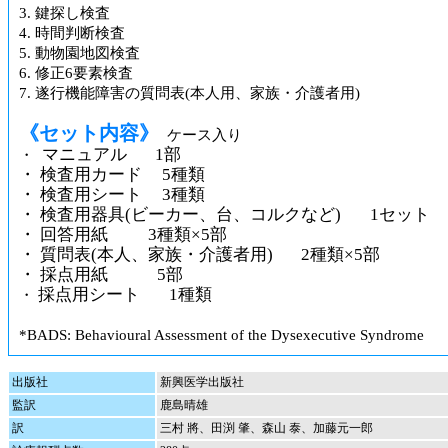
3. 鍵探し検査
4. 時間判断検査
5. 動物園地図検査
6. 修正6要素検査
7. 遂行機能障害の質問表(本人用、家族・介護者用)
《セット内容》
ケース入り
マニュアル 1部
・
・ 検査用カード 5種類
・ 検査用シート 3種類
・ 検査用器具(ビーカー、台、コルクなど) 1セット
・ 回答用紙 3種類×5部
・ 質問表(本人、家族・介護者用) 2種類×5部
・ 採点用紙 5部
採点用シート 1種類
・
*BADS: Behavioural Assessment of the Dysexecutive Syndrome
出版社
新興医学出版社
監訳
鹿島晴雄
訳
三村 將、田渕 肇、森山 泰、加藤元一郎