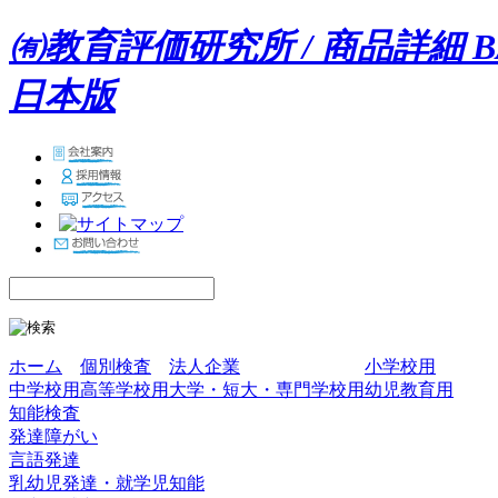
㈲教育評価研究所 / 商品詳細 
日本版
ホーム
個別検査
法人企業
小学校用
中学校用
高等学校用
大学・短大・専門学校用
幼児教育用
知能検査
発達障がい
言語発達
乳幼児発達・就学児知能