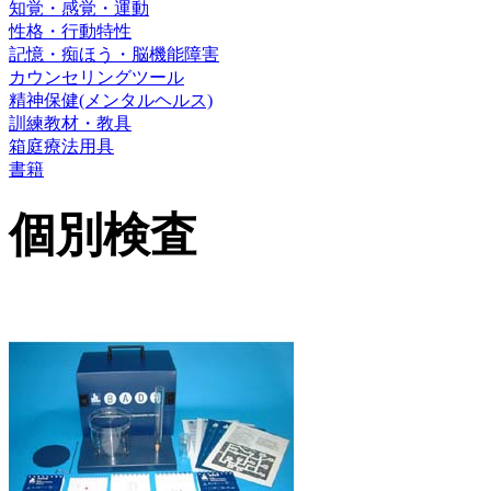
知覚・感覚・運動
性格・行動特性
記憶・痴ほう・脳機能障害
カウンセリングツール
精神保健(メンタルヘルス)
訓練教材・教具
箱庭療法用具
書籍
個別検査