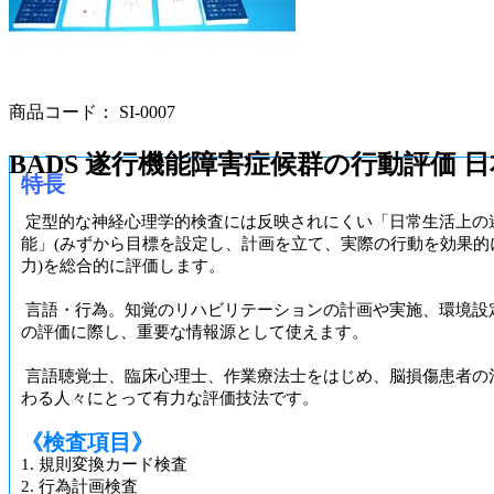
商品コード： SI-0007
BADS 遂行機能障害症候群の行動評価 
特長
定型的な神経心理学的検査には反映されにくい「日常生活上の
能」(みずから目標を設定し、計画を立て、実際の行動を効果的
力)を総合的に評価します。
言語・行為。知覚のリハビリテーションの計画や実施、環境設
の評価に際し、重要な情報源として使えます。
言語聴覚士、臨床心理士、作業療法士をはじめ、脳損傷患者の
わる人々にとって有力な評価技法です。
《検査項目》
1. 規則変換カード検査
2. 行為計画検査